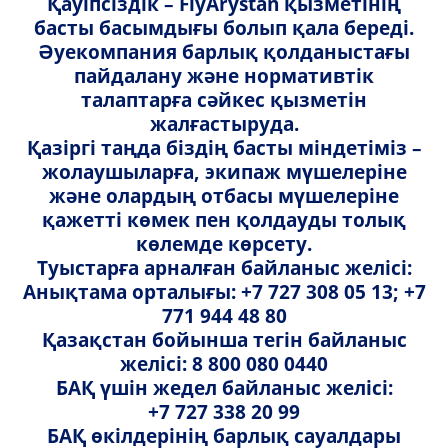
Қауіпсіздік – FlyArystan қызметінің
Қолжүгін тасымалдаудың
басты басымдығы болып қала береді.
ережелері= Piece Concept
Әуекомпания барлық қолданыстағы
пайдалану және нормативтік
Жолаушының аты-жөнін түзету
талаптарға сәйкес қызметін
жалғастыруда.
iJan терминалдары
Қазіргі таңда біздің басты міндетіміз –
жолаушыларға, экипаж мүшелеріне
және олардың отбасы мүшелеріне
Рейс статусының өзгеруі (кешігу/
тоқтату/кестенің өзгеруі)
қажетті көмек пен қолдауды толық
көлемде көрсету.
Туыстарға арналған байланыс желісі:
Анықтама орталығы: +7 727 308 05 13; +7
Мессенджерде агентпен чат
WhatsApp
771 944 48 80
Қазақстан бойынша тегін байланыс
желісі: 8 800 080 0440
E-mail
БАҚ үшін жедел байланыс желісі:
Сайтта өтініш қалдырыңыз
+7 727 338 20 99
БАҚ өкілдерінің барлық сауалдары
Contact Centre