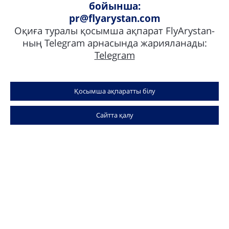
бойынша:
8 727 331-10-10
pr@flyarystan.com
Оқиға туралы қосымша ақпарат FlyArystan-
Жедел байланыс желісі
ның Telegram арнасында жарияланады:
Толық ақпарат
Telegram
Қосымша ақпаратты білу
Біздің бағыттарымыз
Сайтта қалу
Қалалар
Бізбен хабарласыңыз
Бізге қосылыңыз: