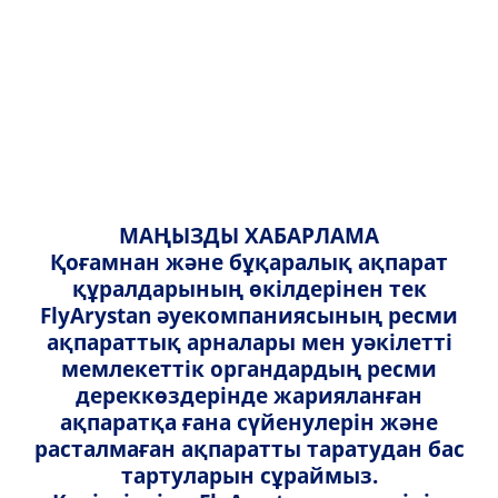
Қазақша
Қазақша
Көмек
Орысша
Шет елдерге кіруге қойылатын
English
талаптар
МАҢЫЗДЫ ХАБАРЛАМА
Қосымша қызметтер
Қоғамнан және бұқаралық ақпарат
құралдарының өкілдерінен тек
Билет сатып алу (Қайтару/қайта
FlyArystan әуекомпаниясының ресми
брондау/ваучер)
ақпараттық арналары мен уәкілетті
мемлекеттік органдардың ресми
Тіркелу
дереккөздерінде жарияланған
ақпаратқа ғана сүйенулерін және
расталмаған ақпаратты таратудан бас
Балалармен бірге саяхаттау
тартуларын сұраймыз.