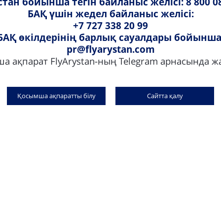
тан бойынша тегін байланыс желісі: 8 800 0
тарына сәйкес электрондық растау анықтамасын шығару ережелерімен ж
БАҚ үшін жедел байланыс желісі:
рымен таныстым, оларды қабылдап, растаймын.
+7 727 338 20 99
БАҚ өкілдерінің барлық сауалдары бойынша
pr@flyarystan.com
Анықтама
а ақпарат FlyArystan-ның Telegram арнасында 
Қосымша ақпаратты білу
Сайтта қалу
ар
Бізбен хабарласыңыз
ар