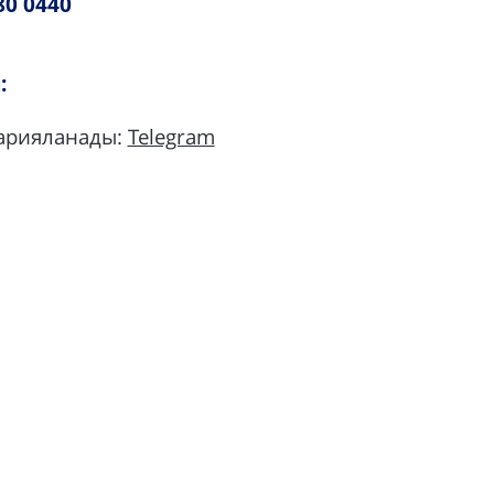
80 0440
:
жарияланады:
Telegram
армен төлеуге болады:
yArystan ресми
сайтының басты бетіндегі
ystan мобильді қосымшасы
арқылы
ақпаратпен таныс болыңыздар.