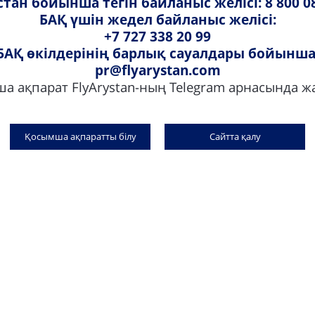
тан бойынша тегін байланыс желісі: 8 800 0
БАҚ үшін жедел байланыс желісі:
+7 727 338 20 99
БАҚ өкілдерінің барлық сауалдары бойынша
pr@flyarystan.com
а ақпарат FlyArystan-ның Telegram арнасында 
Таңдаған орныңыздың ақысын төмендегі жолд
Қосымша ақпаратты білу
Сайтта қалу
Брондау барысында және брондаудан кейін
Fl
«
Жүк, орын +
» бөлімшесі арқылы немесе
FlyAr
Веб-сайт арқылы онлайн тіркелу кезінде
Әуежайдағы тіркеу бағаналарында
FlyArystan байланыс орталығы
арқылы
Туристік агенттік арқылы
Ұшудан кейін бортсеріктер арқылы**.
*
Сілтемені
басып, борттағы орынның құны туралы 