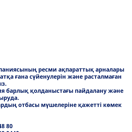
Қазақша
Қазақша
FlyArystan
Орысша
у
FlyArystan-мен мансап
English
Ереже мен шарттар
у анықтамасы
омпаниясының ресми ақпараттық арналары
Media Kit: Биіктен көрінетін жарнама
атқа ғана сүйенулерін және расталмаған
з.
Рейс кешіккенде немесе орындалмағанда
ания барлық қолданыстағы пайдалану және
ұстанатын FlyArystan саясаты
ыруда.
Жаңалықтар
лардың отбасы мүшелеріне қажетті көмек
48 80