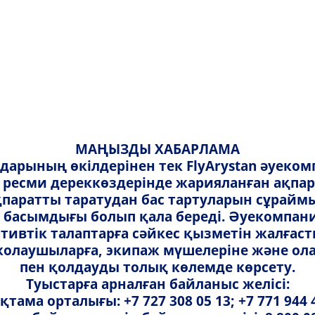
ауды өзгерту
Ақпарат
Көмек
ау
өзгерту
алы ақпарат
Растау анықтамалары
Тарифтер мен алымдар
у тәсілдері
Билет статусы бойынша раста
Тарифтік топтамасы
Орынды таңдау
анықтамалары
ерту
рту
Қызметтер мен алымдар
МАҢЫЗДЫ ХАБАРЛАМА
Рейс статусы бойынша раста
дарының өкілдерінен тек FlyArystan әуек
у
Тариф түрлері
 ресми дереккөздерінде жарияланған ақпар
Фискалды чек
қпаратты таратудан бас тартуларын сұраймы
әне қайтару
FlyArystan Ваучері
сты басымдығы болып қала береді. Әуекомп
бильді қосымшасы
тивтік талаптарға сәйкес қызметін жалғаст
 – жолаушыларға, экипаж мүшелеріне және о
ттер
пен қолдауды толық көлемде көрсету.
Туыстарға арналған байланыс желісі:
тама орталығы: +7 727 308 05 13; +7 771 944 