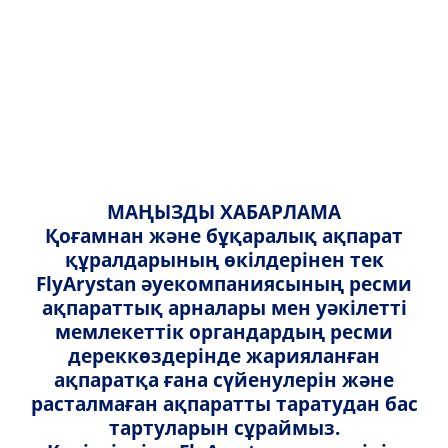
Қазақша
Қазақша
Артқа
Орысша
English
Қарағанды
МАҢЫЗДЫ ХАБАРЛАМА
Қоғамнан және бұқаралық ақпарат
құралдарының өкілдерінен тек
FlyArystan әуекомпаниясының ресми
Басты бет
Біздің бағыттарымыз
Қазақстан
ақпараттық арналары мен уәкілетті
Алматы - Қарағанды
мемлекеттік органдардың ресми
Алматы – Қарағанды
дереккөздерінде жарияланған
ақпаратқа ғана сүйенулерін және
әуебилеттері
расталмаған ақпаратты таратудан бас
тартуларын сұраймыз.
Алматы – Қарағанды бағыты бойынша сапарға шығу