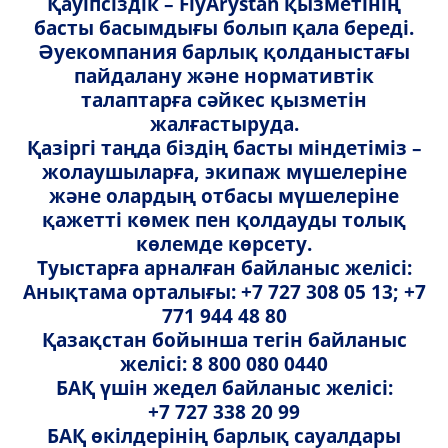
Қауіпсіздік – FlyArystan қызметінің
қажет болса, ұшақ – қашықтықты еңсерудің жылдам
басты басымдығы болып қала береді.
және жайлы әдістерінің бірі. Қалалар арасындағы
Әуекомпания барлық қолданыстағы
үлкен қашықтықты (1 мың км астам) ескере
пайдалану және нормативтік
отырып,
FlyArystan
әуекомпаниясы межелі орынға
талаптарға сәйкес қызметін
өте жылдам, шамамен бір жарым сағат ішінде жету
жалғастыруда.
мүмкіндігін береді. Салыстыратын болсақ, осы
Қазіргі таңда біздің басты міндетіміз –
жолды пойызбен жүріп өту үшін 11–18 сағат кетеді.
жолаушыларға, экипаж мүшелеріне
және олардың отбасы мүшелеріне
қажетті көмек пен қолдауды толық
Алматы мен Қарағанды арасындағы
көлемде көрсету.
рейстердің жиілігі 2024 ж. тамыз айында
Туыстарға арналған байланыс желісі:
Астанаға балама бағдар ретінде аптасына
Анықтама орталығы: +7 727 308 05 13; +7
21 рейске дейін арттырылды - күніне 2-4
771 944 48 80
рейс орындалады.
Қазақстан бойынша тегін байланыс
желісі: 8 800 080 0440
БАҚ үшін жедел байланыс желісі:
+7 727 338 20 99
Алматы – Қарағанды әуебилетін сатып
БАҚ өкілдерінің барлық сауалдары