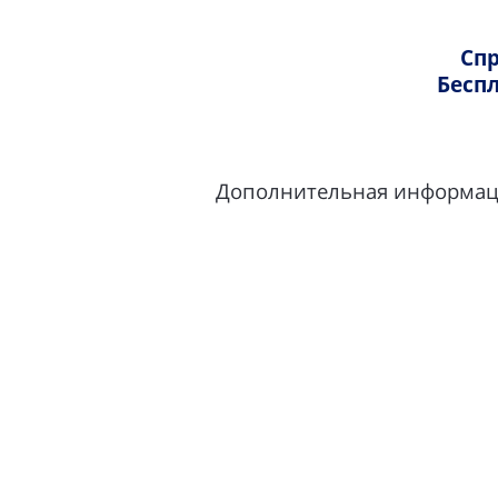
Питание и услуги на борту
Правила регистрации и посадки
Спр
Перевозка музыкальных
Поздравление на борту
Беспл
инструментов
Правила поведения пассажиров
Проездные документы
Приоритетная посадка
Правила регистрации и посадки
Дополнительная информация
Доставка посылок и документов
Приоритетная посадка
Перевозка грузов
Поздравление на борту
Социальная ответственность
Правила поведения пассажиров
Важная информация
Доставка посылок и документов
Перевозка грузов
Социальная ответственность