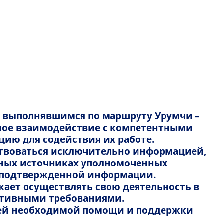
Русский
Казахский
FlyArystan
Русский
тусе рейса
Карьера с FlyArystan
English
я пассажиров
тусе билета
Правила и условия
, выполнявшимся по маршруту Урумчи –
Media Kit: Ваша реклама в небе
есное взаимодействие с компетентными
ию для содействия их работе.
Задержка или отмена рейса
ствоваться исключительно информацией,
в отношении неприемлемого поведения
Новости
ьных источниках уполномоченных
неподтвержденной информации.
 неприемлемого поведения пассажиров;
ает осуществлять свою деятельность в
лномочия, необходимые для
ативными требованиями.
 правил поведения пассажиров;
всей необходимой помощи и поддержки