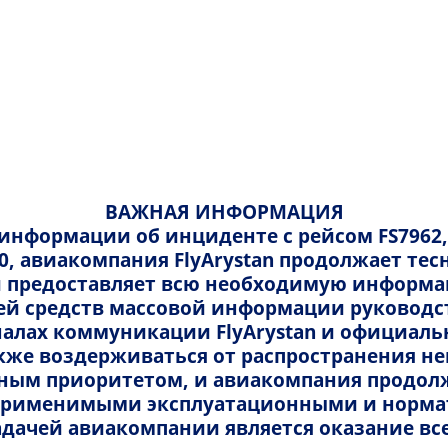
авление
Информация
Помощь
ения пассажиров
иb
 по бронированию
Справки-подтверждения
Тарифы и сборы
трация
вать билет
Справка-подтверждения о ста
Тарифные пакеты
Правила поведени
ронированием
онирования
Справка-подтверждения о ста
Виды тарифов
ВАЖНАЯ ИНФОРМАЦИЯ
 информации об инциденте с рейсом FS7962
Фискальный чек
Услуги и стоимость
Политика FlyArystan
20, авиакомпания FlyArystan продолжает т
 предоставляет всю необходимую информац
ена
Ваучер FlyArystan
ей средств массовой информации руковод
FlyArystan придерживается следующей политики 
ложение FlyArystan
алах коммуникации FlyArystan и официал
пассажиров:
также воздерживаться от распространения 
слуги
не оставлять без последствий ни один случай
вным приоритетом, и авиакомпания продолж
предоставлять сотрудникам авиакомпании по
 применимыми эксплуатационными и норм
предотвращения и для пресечения нарушения
адачей авиакомпании является оказание 