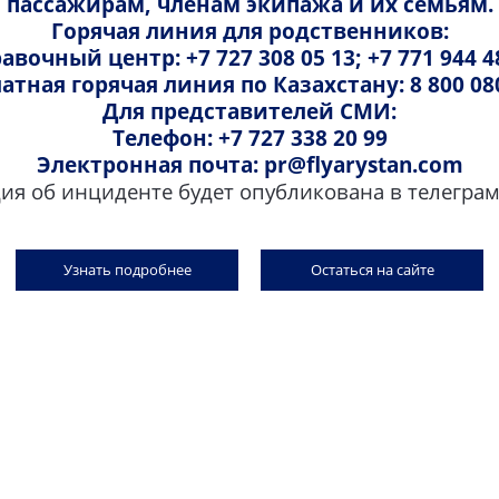
пассажирам, членам экипажа и их семьям.
информировать правоохранительные органы о
Горячая линия для родственников:
пассажира и оказывать им максимальное соде
авочный центр: +7 727 308 05 13; +7 771 944 4
ответственности;
атная горячая линия по Казахстану: 8 800 08
в случае необходимости инициировать судебно
Для представителей СМИ:
персонала авиакомпании и возмещения мате
Телефон: +7 727 338 20 99
пассажиром.
Электронная почта: pr@flyarystan.com
 об инциденте будет опубликована в телеграм-
Неприемлемое поведение пассажира
Если пассажир FlyArystan совершил правонаруш
Узнать подробнее
Остаться на сайте
Ответственность пассажира за вынужденную
создал ситуацию, угрожающую безопасности
неприемлемого поведения
создал ситуацию, угрожающую здоровью, че
авиаперсонала, допускал по отношению к 
физическое насилие;
Если в результате неприемлемого поведения п
Уголовная ответственность за лжетеррориз
преднамеренно препятствовал членам экип
вынужденную посадку для высадки данного пас
запрещенных предметов
отказывался выполнять требования экипажа
все материальные расходы, связанные с вынужд
отказывался пристегивать привязные ремни