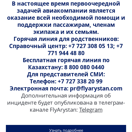
В настоящее время первоочередной
Социальная ответственность
задачей авиакомпании является
кардиостимуляторы
оказание всей необходимой помощи и
слуховые аппараты
FlyAndFun: Система развлечений на борту
поддержки пассажирам, членам
имплантированные медицинские приборы
экипажа и их семьям.
Специальные услуги
электронейростимуляторы
Горячая линия для родственников:
Справочный центр: +7 727 308 05 13; +7
test
771 944 48 80
Бесплатная горячая линия по
Казахстану: 8 800 080 0440
Для представителей СМИ:
Наши направления
Телефон: +7 727 338 20 99
Электронная почта: pr@flyarystan.com
Города
Дополнительная информация об
инциденте будет опубликована в телеграм-
канале FlyArystan:
Telegram
Свяжитесь с нами
Присоединяйтесь к нам:
Узнать подробнее