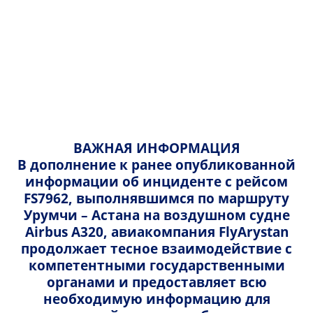
Русский
Казахский
Главная
Информация о поездке
Электронные устройства на борту
Русский
English
Ручная кладь
ВАЖНАЯ ИНФОРМАЦИЯ
Электронные устройства на
В дополнение к ранее опубликованной
борту
Багаж
информации об инциденте с рейсом
FS7962, выполнявшимся по маршруту
Электронные устройства на борту
Урумчи – Астана на воздушном судне
Airbus A320, авиакомпания FlyArystan
Выбор места
продолжает тесное взаимодействие с
компетентными государственными
Путешествие с детьми и младенцами
органами и предоставляет всю
необходимую информацию для
Режим полета
Питание и услуги на борту