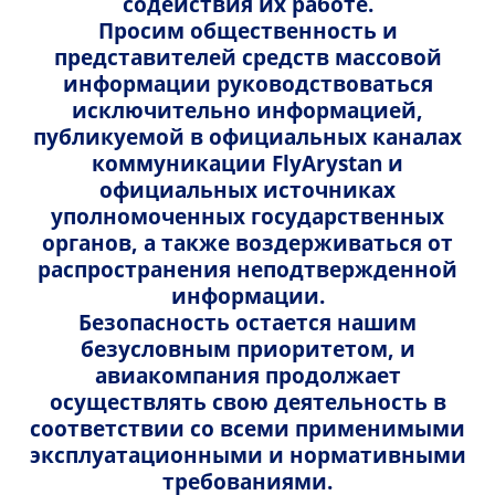
содействия их работе.
Просим общественность и
На всех наших рейсах разрешено пользоваться
Перевозка музыкальных инструментов
представителей средств массовой
портативными электронными устройствами (ПЭУ),
информации руководствоваться
например мобильными телефонами, электронными
Проездные документы
исключительно информацией,
книгами и планшетами, ТОЛЬКО В РЕЖИМЕ ПОЛЕТА.
публикуемой в официальных каналах
Правила регистрации и посадки
Электронные устройства большого размера, такие
коммуникации FlyArystan и
как ноутбуки, необходимо убирать на время взлета
официальных источниках
Приоритетная посадка
и
посадки.
уполномоченных государственных
органов, а также воздерживаться от
Пассажирам следует снимать наушники во время
Поздравление на борту
распространения неподтвержденной
объявлений и инструктажа по безопасности, а также
информации.
выключать электронные приборы, если
Правила поведения пассажиров
Безопасность остается нашим
переключить их в режим полета невозможно.
безусловным приоритетом, и
Важная информация
авиакомпания продолжает
Без ограничений
осуществлять свою деятельность в
Доставка посылок и документов
соответствии со всеми применимыми
Некоторые электронные устройства можно
эксплуатационными и нормативными
использовать в течение всего полета без
Перевозка грузов
требованиями.
ограничений: