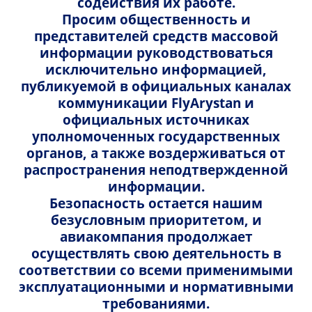
содействия их работе.
Азербайджан
Просим общественность и
представителей средств массовой
информации руководствоваться
Компания
исключительно информацией,
Индия
публикуемой в официальных каналах
Pasha Travel
коммуникации FlyArystan и
официальных источниках
Компания
Адрес
Китай
уполномоченных государственных
Vjv Aviation
органов, а также воздерживаться от
Port Baku Residence,151 Neftchiler avenue, Баку
AZ 1010, Азербайджан
распространения неподтвержденной
Компания
информации.
Адрес
Турция
Безопасность остается нашим
Время работы
Megacap
N1- BMC House, Middle Circle, Connaught Place,
безусловным приоритетом, и
Нью Дели -110001, Индия
Пн-Пт: 09:00 - 19:00
авиакомпания продолжает
Компания
Адрес
Узбекистан
осуществлять свою деятельность в
Сб: 10:00 - 16:00
Время работы
соответствии со всеми применимыми
Gozen
1306, Building 9, Vanke Metropolis, Shuimogou
эксплуатационными и нормативными
District, Урумчи, Синьцзян
Почта
10:00 - 18:00
требованиями.
Компания
Адрес