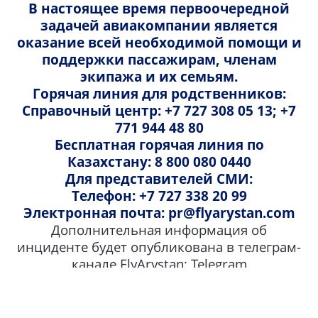
В настоящее время первоочередной
ticketing@pashatravel.az
Время работы
Atlanta Air
Istanbul Airport International Departure,
задачей авиакомпании является
Почта
Tayakadın Mah. Terminal Cad. No: 1/840327 6.
оказание всей необходимой помощи и
Наши направления
10:00 - 19:00
Номер телефона
book@travelserve.in
Hall Arnavutkoy, Стамбул, Турция
поддержки пассажирам, членам
Адрес
экипажа и их семьям.
+994 992 03 01 29
Города
ул. Амира Тимура 156, г. Самарканд,
Почта
Номер телефона
Время работы
Горячая линия для родственников:
Узбекистан
Справочный центр: +7 727 308 05 13; +7
flyarystan@megacap.aero
Сотрудничество
+919 990 95 18 92
24/7
771 944 48 80
Свяжитесь с нами
Время работы
+999 095 18 92
Бесплатная горячая линия по
+994 992 03 01 90
Телефон
Казахстану: 8 800 080 0440
011-4359-4359
Почта
+994 502 08 09 59
(WhatsApp)
Присоединяйтесь к нам:
09:00 - 22:00
Для представителей СМИ:
+86 400 889 01 64
fs@gozengsa.com
Телефон: +7 727 338 20 99
Почта
Электронная почта: pr@flyarystan.com
Дополнительная информация об
Телефон
flyarystan.gsa@easybooking.uz
инциденте будет опубликована в телеграм-
+902 124 65 33 03
канале FlyArystan:
Telegram
Телефон
Copyright FlyArystan. Все права защищены.
+998 951 92 02 16
Узнать подробнее