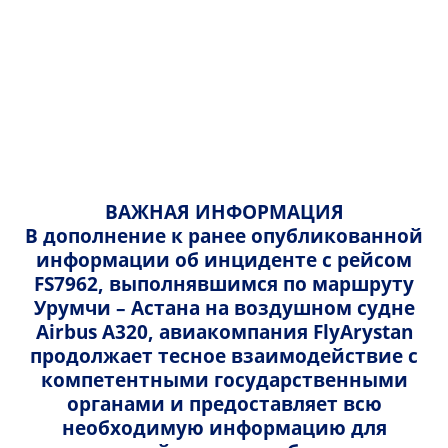
Русский
Казахский
Русский
Как забронировать билет
Офисы по продаже билетов
English
FlyArystan
Мобильное приложение FlyArystan
ВАЖНАЯ ИНФОРМАЦИЯ
В дополнение к ранее опубликованной
Изменение бронирования
FlyArystan сотрудничает с надежными
информации об инциденте с рейсом
генеральными агентами для продажи авиабилетов
FS7962, выполнявшимся по маршруту
Способы оплаты авиабилетов
и заключения сотрудничества с локальными
Урумчи – Астана на воздушном судне
агентствами.
Airbus A320, авиакомпания FlyArystan
Возврат и отмена
продолжает тесное взаимодействие с
компетентными государственными
Специальные услуги
Офисы по продаже авиабилетов (СТО):
органами и предоставляет всю
необходимую информацию для
Офисы по продаже авиабилетов