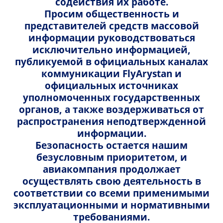
содействия их работе.
способов преодолеть дистанцию. Принимая во
Просим общественность и
внимание большое расстояние между городами
представителей средств массовой
(больше 1 тыс. км), авиакомпания FlyArystan
информации руководствоваться
предоставляет возможность добраться до места
исключительно информацией,
назначения очень быстро, приблизительно за
публикуемой в официальных каналах
полтора часа. Для сравнения, тот же путь поездом
коммуникации FlyArystan и
вы преодолеете за 11-18 часов.
официальных источниках
уполномоченных государственных
органов, а также воздерживаться от
распространения неподтвержденной
Частота полётов между Алматы и
информации.
Карагандой увеличена до 21 рейса в
Безопасность остается нашим
неделю на август 2024 как альтернативный
безусловным приоритетом, и
путь до Астаны – по 2-4 рейса в день.
авиакомпания продолжает
осуществлять свою деятельность в
соответствии со всеми применимыми
эксплуатационными и нормативными
Как купить авиабилет Алматы-
требованиями.
Караганда