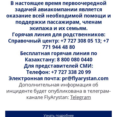
В настоящее время первоочередной
задачей авиакомпании является
Мы предоставляем обширный функционал,
оказание всей необходимой помощи и
позволяющий найти наиболее выгодное
поддержки пассажирам, членам
предложение под любые нужды, а интуитивно
экипажа и их семьям.
понятный интерфейс позволит пользоваться сайтом
Горячая линия для родственников:
даже начинающим пользователям ПК.
Справочный центр: +7 727 308 05 13; +7
Покупка авиабилетов не отнимет у вас много
771 944 48 80
времени. У нас на сайте вы за считанные минуты
Бесплатная горячая линия по
найдете оптимальный вариант перелета Алматы —
Казахстану: 8 800 080 0440
Караганда по цене и времени в пути. Для покупки
Для представителей СМИ:
авиабилетов достаточно определиться с датой и
Телефон: +7 727 338 20 99
выбрать удобное время рейса, заполнить блок с
Электронная почта: pr@flyarystan.com
паспортными данными пассажиров и оплатить
Дополнительная информация об
билеты.
инциденте будет опубликована в телеграм-
канале FlyArystan:
Telegram
Преимущества покупки авиабилетов
на рейсы FlyArystan
Узнать подробнее