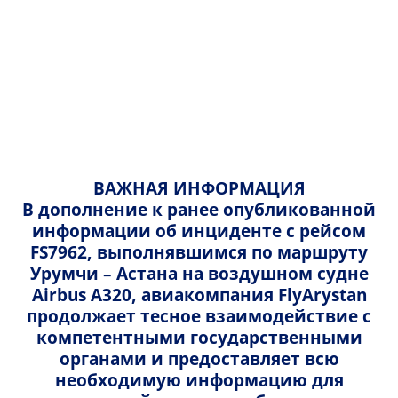
Русский
Казахский
Назад
Русский
English
Караганда
ВАЖНАЯ ИНФОРМАЦИЯ
В дополнение к ранее опубликованной
информации об инциденте с рейсом
FS7962, выполнявшимся по маршруту
Главная
Направления
Казахстан
Урумчи – Астана на воздушном судне
Алматы - Караганда
Airbus A320, авиакомпания FlyArystan
Авиабилеты Алматы-Караганда
продолжает тесное взаимодействие с
компетентными государственными
Если у вас есть необходимость отправиться в
органами и предоставляет всю
путешествие по направлению Алматы — Караганда,
необходимую информацию для
самолет — один из самых быстрых и комфортных