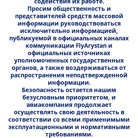
содействия их работе.
информацию, которую мы собираем, цели ее сбора
борту против коронавируса (COVID-19)
Просим общественность и
и обработки, а также ваши права в отношении
представителей средств массовой
персональных данных. Вы можете быть уверены,
Коронавирус: последние изменения,
информации руководствоваться
что ваши персональные данные будут
требования и правила
исключительно информацией,
использованы только в законных целях, связанных с
публикуемой в официальных каналах
полетами АО "FlyArystan".
коммуникации FlyArystan и
Что мы подразумеваем под личной
официальных источниках
информацией?
уполномоченных государственных
органов, а также воздерживаться от
Личная информация, также называемая
распространения неподтвержденной
персональными данными, включает в себя данные,
информации.
которые идентифицируют вас или могут быть
Безопасность остается нашим
использованы для вашей идентификации, такие как
безусловным приоритетом, и
ваше имя и контактные данные, информация о
авиакомпания продолжает
ваших рейсах и т.д. Эта информация также может
осуществлять свою деятельность в
включать информацию об использовании вами
соответствии со всеми применимыми
наших веб-ресурсов и мобильных приложений.
эксплуатационными и нормативными
Когда применяется настоящее Уведомление о
требованиями.