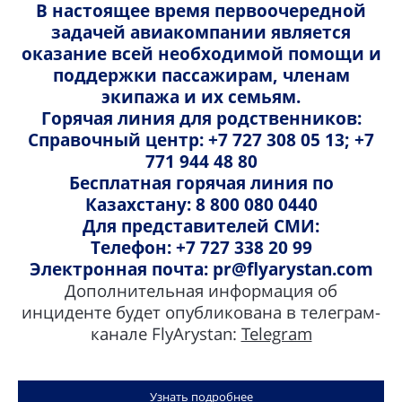
конфиденциальности?
В настоящее время первоочередной
задачей авиакомпании является
Настоящее Уведомление о конфиденциальности
оказание всей необходимой помощи и
применяется к вашей личной информации, которую
поддержки пассажирам, членам
мы собираем, используем и/или обрабатываем
экипажа и их семьям.
иным образом. Сюда относятся обстоятельства, при
Горячая линия для родственников:
которых вы путешествуете нашими рейсами,
Справочный центр: +7 727 308 05 13; +7
пользуетесь нашими веб-сайтами или мобильными
771 944 48 80
приложениями, обращаетесь в наш центр
Бесплатная горячая линия по
бронирования и информации или пользуетесь
Казахстану: 8 800 080 0440
любыми другими нашими услугами. Используя
Для представителей СМИ:
наши услуги, вы подтверждаете и соглашаетесь с
Телефон: +7 727 338 20 99
условиями настоящего Уведомления о
Электронная почта: pr@flyarystan.com
конфиденциальности.
Дополнительная информация об
Как с нами связаться?
инциденте будет опубликована в телеграм-
канале FlyArystan:
Telegram
По любым вопросам, касающимся вашей личной
информации, вы можете связаться с АО "FlyArystan"
по следующим каналам связи:
Узнать подробнее