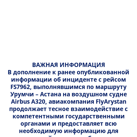
Русский
Казахский
Главная
Правила и условия
Политика Конфиденциальности
Русский
English
Правила воздушных перевозок пассажиров
ВАЖНАЯ ИНФОРМАЦИЯ
Политика конфиденциальности
В дополнение к ранее опубликованной
АО 'FlyArystan'
Международные направления
информации об инциденте с рейсом
FS7962, выполнявшимся по маршруту
Общие положения
Политика Конфиденциальности
Урумчи – Астана на воздушном судне
Airbus A320, авиакомпания FlyArystan
АО "FlyArystan" придает первостепенное значение
Этика и комплаенс
продолжает тесное взаимодействие с
сохранению конфиденциальности и безопасности
компетентными государственными
вашей личной информации. В соответствии с
Задержка или отмена рейса
органами и предоставляет всю
нормативными требованиями и стандартами,
необходимую информацию для
данная Политика подробно описывает личную
Профилактические меры, принимаемые на