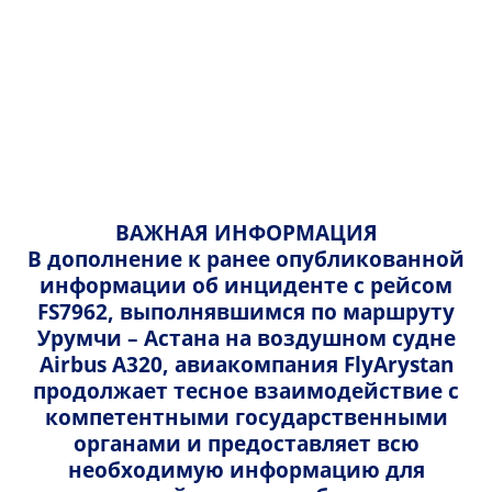
Русский
Казахский
Главная
Страны
Русский
Казахстан
English
ВАЖНАЯ ИНФОРМАЦИЯ
Актобе
Шымкент
В дополнение к ранее опубликованной
Алматы
Павлодар
информации об инциденте с рейсом
Астана
Караганда
FS7962, выполнявшимся по маршруту
Урумчи – Астана на воздушном судне
Семей
Актау
Airbus A320, авиакомпания FlyArystan
продолжает тесное взаимодействие с
Костанай
Атырау
компетентными государственными
Кызылорда
Уральск
органами и предоставляет всю
необходимую информацию для