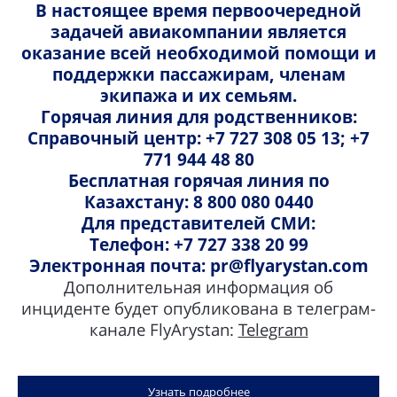
В настоящее время первоочередной
Кыргызстан
задачей авиакомпании является
оказание всей необходимой помощи и
поддержки пассажирам, членам
экипажа и их семьям.
Бишкек
Горячая линия для родственников:
Справочный центр: +7 727 308 05 13; +7
771 944 48 80
Азербайджан
Бесплатная горячая линия по
Казахстану: 8 800 080 0440
Для представителей СМИ:
Баку
Телефон: +7 727 338 20 99
Электронная почта: pr@flyarystan.com
Дополнительная информация об
Китай
инциденте будет опубликована в телеграм-
канале FlyArystan:
Telegram
Урумчи
Узнать подробнее