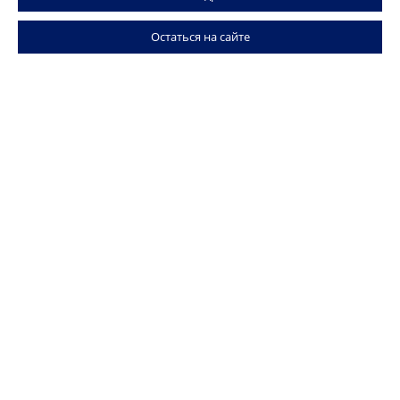
Кульджа (Инин)
Остаться на сайте
Кашгар
Наши направления
Города
Свяжитесь с нами
Присоединяйтесь к нам: