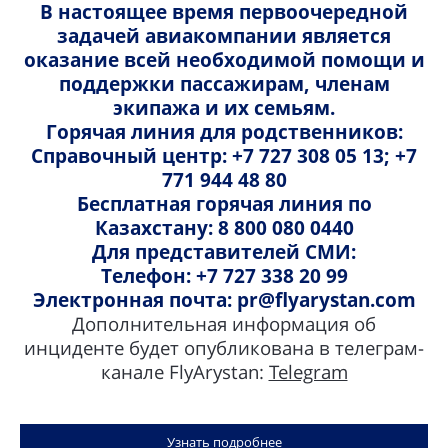
В настоящее время первоочередной
Спокойствие и комфорт в путешествии без
задачей авиакомпании является
лишних затрат.
оказание всей необходимой помощи и
Условия акции:
поддержки пассажирам, членам
экипажа и их семьям.
Действительно на направления Астана-Баку-
Горячая линия для родственников:
Астана, Астана-Урумчи-Астана, Актау-Стамбул-
Справочный центр: +7 727 308 05 13; +7
Актау, Актау-Баку-Актау.
771 944 48 80
Период путешествия: с 25 июня до 24* октября
Бесплатная горячая линия по
2024 г.
Казахстану: 8 800 080 0440
Период продажи: с 25 июня до 24* октября 2024
Для представителей СМИ:
г. (до 23:55 время Астаны (UTC+5))
Телефон: +7 727 338 20 99
Электронная почта: pr@flyarystan.com
*Условия и сроки акции могут быть изменены со
Дополнительная информация об
стороны авиакомпании в любой момент без
инциденте будет опубликована в телеграм-
дополнительного уведомления.
канале FlyArystan:
Telegram
1. Тарифы на багаж на направления Астана-
Баку-Астана, Астана-Урумчи-Астана, Актау-
Стамбул-Актау (в одну сторону):
Узнать подробнее