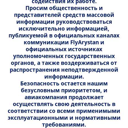
содействия их работе.
Пассажиры
Просим общественность и
представителей средств массовой
информации руководствоваться
Найти
исключительно информацией,
публикуемой в официальных каналах
Акция! Скидки до -45% на багаж
коммуникации FlyArystan и
официальных источниках
на международные рейсы!
уполномоченных государственных
органов, а также воздерживаться от
Планируете поездку за границу? Воспользуйтесь
распространения неподтвержденной
нашим уникальным предложением и сэкономьте на
информации.
провозе багажа! Доступны
скидки на багаж от 20
Безопасность остается нашим
до 60 кг
на рейсы в/из Турции, Азербайджана и
безусловным приоритетом, и
Китая.
авиакомпания продолжает
Что вы получаете:
осуществлять свою деятельность в
соответствии со всеми применимыми
Значительную экономию на стоимости багажа.
эксплуатационными и нормативными
Больше места для ваших вещей и подарков.
требованиями.