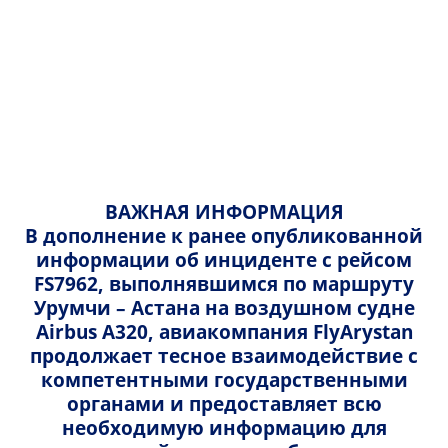
Русский
Казахский
Купить билет
Русский
English
Откуда
ВАЖНАЯ ИНФОРМАЦИЯ
В дополнение к ранее опубликованной
Куда
информации об инциденте с рейсом
FS7962, выполнявшимся по маршруту
Урумчи – Астана на воздушном судне
Дата туда
Airbus A320, авиакомпания FlyArystan
продолжает тесное взаимодействие с
компетентными государственными
Дата обратно
органами и предоставляет всю
необходимую информацию для