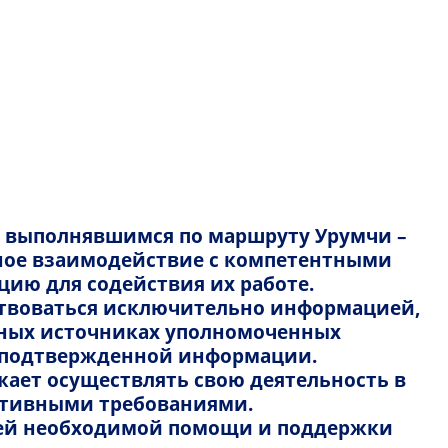
Русский
Казахский
FlyArystan
Русский
тусе рейса
Карьера с FlyArystan
English
тусе билета
Правила и условия
, выполнявшимся по маршруту Урумчи –
Media Kit: Ваша реклама в небе
есное взаимодействие с компетентными
ию для содействия их работе.
Задержка или отмена рейса
ствоваться исключительно информацией,
Новости
ьных источниках уполномоченных
неподтвержденной информации.
ает осуществлять свою деятельность в
ативными требованиями.
Атырау — Шымкент
всей необходимой помощи и поддержки