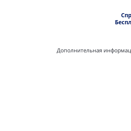
В одну сторону
В одну
Правила регистрации и посадки
Спр
Поздравление на борту
Беспл
Правила поведения пассажиров
Приоритетная посадка
Дополнительная информация
Доставка посылок и документов
Перевозка грузов
Атырау — Актау
Атыра
Социальная ответственность
В одну сторону
В одну