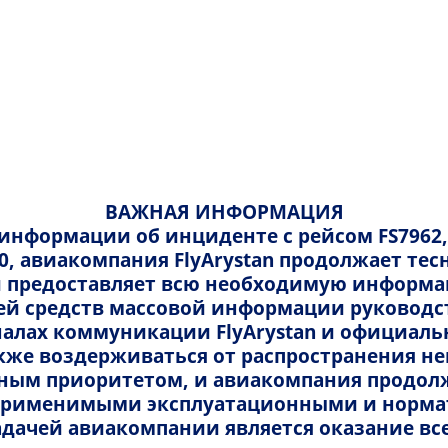
авление
Информация
Помощь
иb
 по бронированию
Справки-подтверждения
Тарифы и сборы
трация
вать билет
Справка-подтверждения о ста
Тарифные пакеты
а
Атырау
ронированием
онирования
Справка-подтверждения о ста
Виды тарифов
ВАЖНАЯ ИНФОРМАЦИЯ
 информации об инциденте с рейсом FS7962
Фискальный чек
Услуги и стоимость
20, авиакомпания FlyArystan продолжает т
 предоставляет всю необходимую информац
ена
Ваучер FlyArystan
ей средств массовой информации руковод
ложение FlyArystan
алах коммуникации FlyArystan и официал
также воздерживаться от распространения 
слуги
вным приоритетом, и авиакомпания продолж
 применимыми эксплуатационными и норм
у — Астана
Атырау — Кутаиси
адачей авиакомпании является оказание 