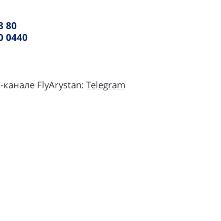
В одну сторону
8 80
0 0440
канале FlyArystan:
Telegram